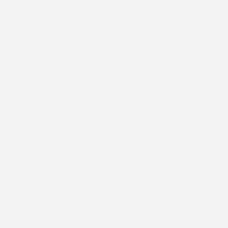
Join us in faith and community. Discover our services,
events and resources. Together we grow in love, hope
and purpose. Connect with us today.
Email :
dioceseofenugu@gmail.com
Address:
Bishop's Court, 40 Nawfia Street,
Independence Layout, Enugu, Nigeria.
Facebook
X-twitter
Youtube
Quick Message