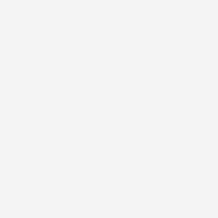
dioceseofenugu@gmail.com
Menu.
Home
About Us
History
Our Bishop
Past Bishops
Ministry
Institutions
Education
Health
Finance