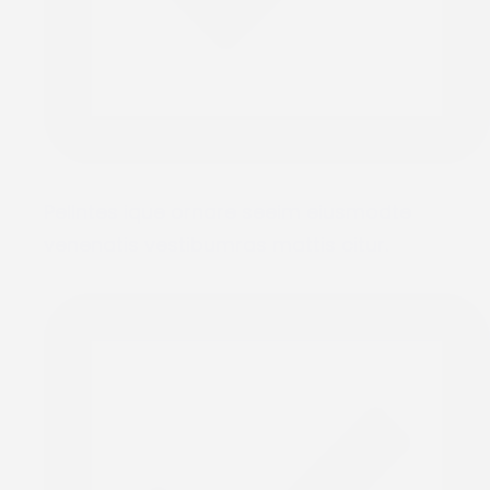
Pellntes ique ornare seeim eiusmodte
venenatis vestibumras mattis citur.