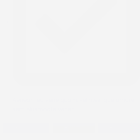
Aenean leo vene quam. Pellntes ique ornare
sem eiusmodte venen.