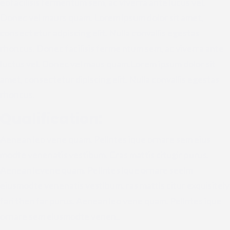
eofacilisis fermentum sem, ac viverra ante lucus vel.
Donec vel maurs quam. Lorem ipsum dolor sit amet,
consect etur adpiscing elit. Nulla convallis egestas
rhoncus. Donec facilisis ferme ntum sem, ac viverra ante
luctus vel. Donec vel maus quam.Lorem ipsum dolor sit
amet, consectetur dipiscing elit. Nulla convallis egestas
rhoncus.
Qualification:
Aenean leo vene quam. Pellntes ique ornare sem eius
modte venenatis vestibum. Cras mattis citugir purus.
Aenean levene quam. Pellntes ique ornare seeim
eiusmodte venenatis vestibum. ras mattis citur exquisitely
fari then far purus. Aenean leo vene quam. Pellntes ique
ornare sem eiusmodte venen..