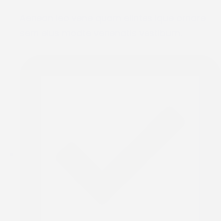
Aenean leo vene quam ellntes ique ornare
sem eius modte venenatis vestibum.