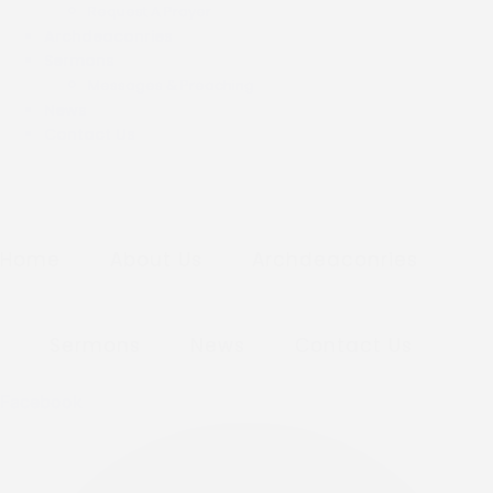
Request A Prayer
Archdeaconries
Sermons
Messages & Preaching
News
Contact Us
Home
About Us
Archdeaconries
Sermons
News
Contact Us
Facebook