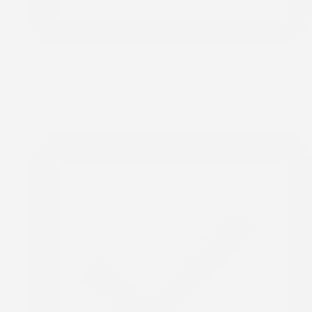
Cras mattis citugir purus. Aenean levene
quam.