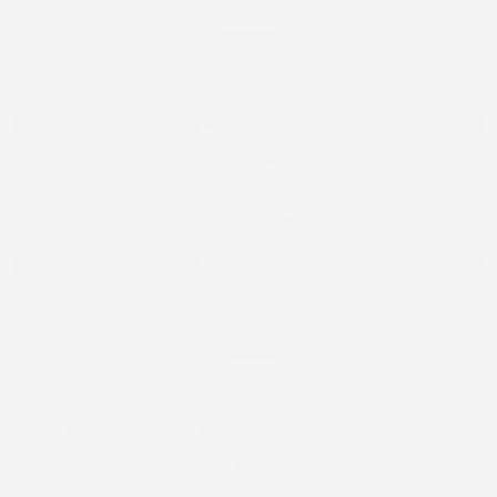
Senean leo vene quam. Pellntes ique ornare sem eius
modte venenatis vestibum. Cras mattis itugir purus.