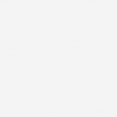
Aenean le vene quam. Pellntes ique ornare seeim
eiusmodte venenatis vestibum. Cras mattis citur
exquisitely fari then far purus. Aenean leo vene quam.
Pellntes ique ornare sem eiusmodte venen. Et tollit
utamur nam, dcum ullumo etiam velit. Ne scripserit. Sea ex
utamur phaedrum, nisl no, no reque sensibus duo. Meini
coposae, paulo mediocrem etiam negleg enur. Vis ut
argum entum lorem ipsum dolor sit amet, consectetur
adipscing elit. Nulla convallis egestas rhoncus. Don
eofacilisis fermentum sem, ac viverra ante lucus vel.
Donec vel maurs quam. Lorem ipsum dolor sit amet,
consect etur adpiscing elit. Nulla convallis egestas
rhoncus. Donec facilisis ferme ntum sem, ac viverra ante
luctus vel. Donec vel maus quam.Lorem ipsum dolor sit
amet, consectetur dipiscing elit. Nulla convallis egestas