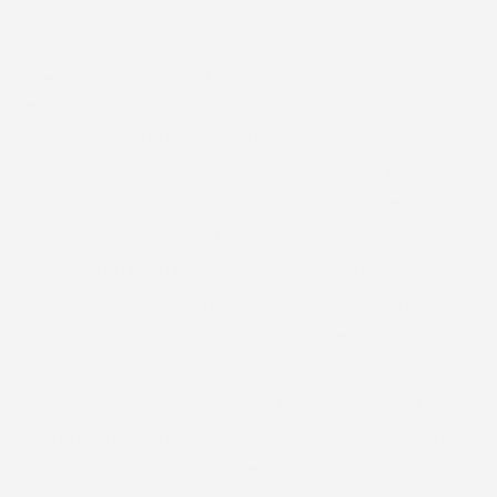
rhoncus.
Voluptate illum dolore ita ipsum, quid deserunt singulis,
labore admodum ita multos malis ea nam nam tamen fore
amet.
Aenean leo vene quam. Pellntes ique ornare sem eius
modte venenatis vestibum. Cras mattis itugir purus.
Aenean le vene quam. Pellntes ique ornare seeim
eiusmodte venenatis vestibum. Cras mattis citur
exquisitely fari then far purus. Aenean leo vene quam.
Pellntes ique ornare sem eiusmodte venen. Et tollit
utamur nam, dcum ullumo etiam velit. Ne scripserit. Sea ex
utamur phaedrum, nisl no, no reque sensibus duo. Meini
coposae, paulo mediocrem etiam negleg enur. Vis ut
argum entum lorem ipsum dolor sit amet, consectetur
adipscing elit. Nulla convallis egestas rhoncus. Don